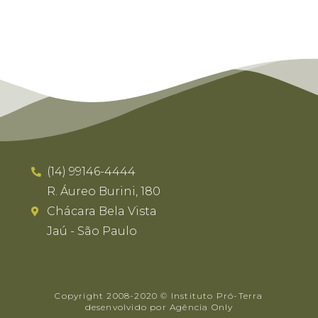
(14) 99146-4444
R. Áureo Burini, 180
Chácara Bela Vista
Jaú - São Paulo
Copyright 2008-2020 © Instituto Pró-Terra
desenvolvido por Agência Only