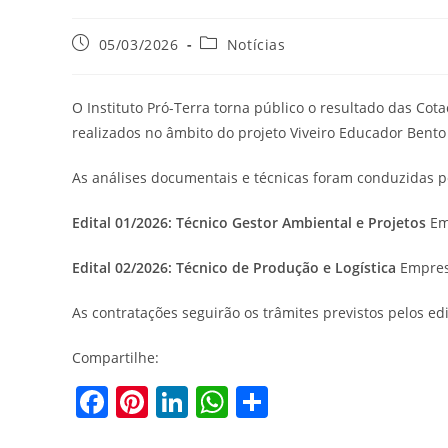
05/03/2026
Notícias
O Instituto Pró-Terra torna público o resultado das Cota
realizados no âmbito do projeto Viveiro Educador Bento
As análises documentais e técnicas foram conduzidas 
Edital 01/2026: Técnico Gestor Ambiental e Projetos
Em
Edital 02/2026: Técnico de Produção e Logística
Empres
As contratações seguirão os trâmites previstos pelos ed
Compartilhe:
F
Pi
Li
W
S
a
nt
n
h
h