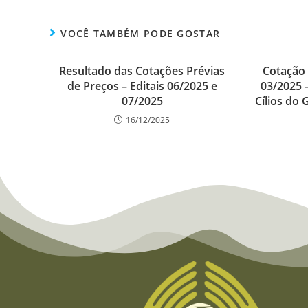
c
er
k
at
ar
e
e
e
s
e
VOCÊ TAMBÉM PODE GOSTAR
b
st
dI
A
Resultado das Cotações Prévias
o
n
p
Cotação 
de Preços – Editais 06/2025 e
03/2025 
o
p
07/2025
Cílios do 
k
16/12/2025