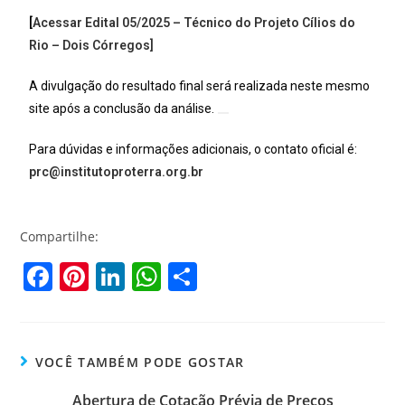
[
Acessar Edital 05/2025 – Técnico do Projeto Cílios do
Rio – Dois Córregos]
A divulgação do resultado final será realizada neste mesmo
site após a conclusão da análise.
Para dúvidas e informações adicionais, o contato oficial é:
prc@institutoproterra.org.br
Compartilhe:
F
Pi
Li
W
S
a
nt
n
h
h
c
er
k
at
ar
e
e
e
s
e
VOCÊ TAMBÉM PODE GOSTAR
b
st
dI
A
Abertura de Cotação Prévia de Preços